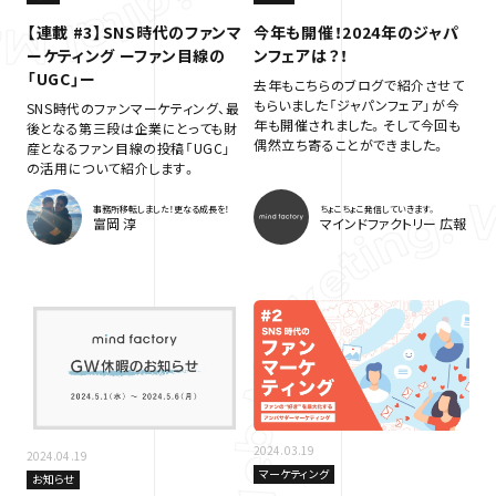
【連載 #3】SNS時代のファンマ
今年も開催！2024年のジャパ
ーケティング ーファン目線の
ンフェアは？！
「UGC」ー
去年もこちらのブログで紹介させて
もらいました「ジャパンフェア」が今
SNS時代のファンマーケティング、最
年も開催されました。そして今回も
後となる第三段は企業にとっても財
偶然立ち寄ることができました。
産となるファン目線の投稿「UGC」
の活用について紹介します。
事務所移転しました！更なる成長を！
ちょこちょこ発信していきます。
富岡 淳
マインドファクトリー 広報
2024.03.19
2024.04.19
マーケティング
お知らせ