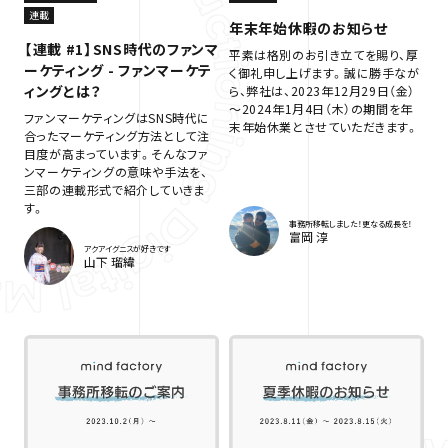
連載
年末年始休暇のお知らせ
【連載 #1】SNS時代のファンマ
平素は格別のお引き立てを賜り、厚
ーケティング - ファンマーケテ
く御礼申し上げます。誠に勝手なが
ィングとは？
ら、弊社は、2023年12月29日（金）
～2024年1月4日（木）の期間を年
ファンマーケティングはSNS時代に
末年始休業とさせていただきます。
合ったマーケティング方法として注
目度が高まっています。そんなファ
ンマーケティングの意味や手法を、
三部の連載形式で紹介していきま
す。
事務所移転しました！更なる成長を！
富岡 淳
アクアイグニスが好きです
山下 瑠緯