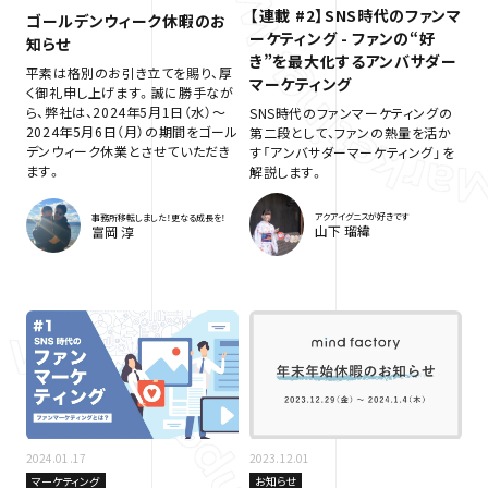
【連載 #2】SNS時代のファンマ
ゴールデンウィーク休暇のお
ーケティング - ファンの“好
知らせ
き”を最大化するアンバサダー
平素は格別のお引き立てを賜り、厚
マーケティング
く御礼申し上げます。誠に勝手なが
ら、弊社は、2024年5月1日（水）～
SNS時代のファンマーケティングの
2024年5月6日（月）の期間をゴール
第二段として、ファンの熱量を活か
デンウィーク休業とさせていただき
す「アンバサダーマーケティング」を
ます。
解説します。
アクアイグニスが好きです
事務所移転しました！更なる成長を！
山下 瑠緯
富岡 淳
2024.01.17
2023.12.01
マーケティング
お知らせ